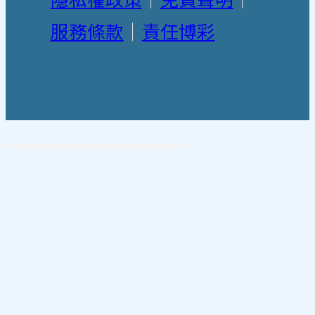
服務條款
｜
責任博彩