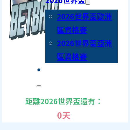
2026世界盃歐洲
區資格賽
2026世界盃亞洲
區資格賽
註冊
距離2026世界盃還有：
0天