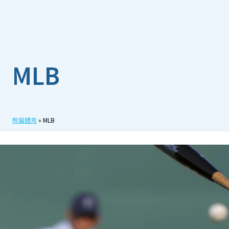
MLB
熊貓體育
»
MLB