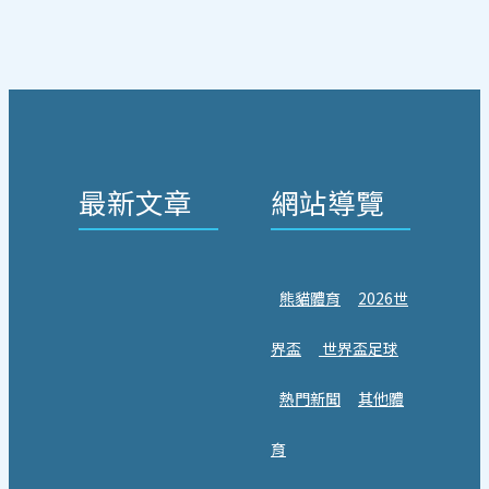
最新文章
網站導覽
熊貓體育
2026世
界盃
世界盃足球
熱門新聞
其他體
育